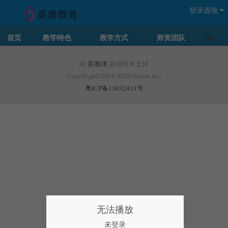
登录选项
导航切
首页
教学特色
教学方式
师资团队
由
英雅津
提供技术支持
CopyRight?2014 AllMobilize Inc.
粤ICP备13032411号
无法播放
未登录